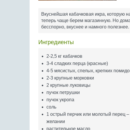
Вкуснейшая кабачковая икра, которую н
теперь чаще берем магазинную. Но дома
бесспорно, вкуснее и намного полезнее.
Ингредиенты
2-2,5 кг кабачков
3-4 сладких перца (красные)
4-5 мясистых, спелых, крепких помид
2-3 крупные морковки
2 крупные луковицы
пучок петрушки
пучок укропа
соль
1 острый перчик или молотый перец –
желании
растительное масло