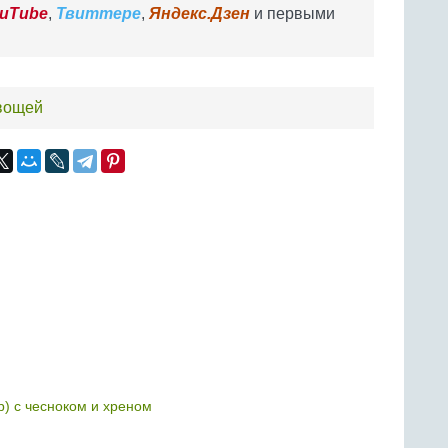
uTube
,
Твиттере
,
Яндекс.Дзен
и первыми
овощей
р) с чесноком и хреном