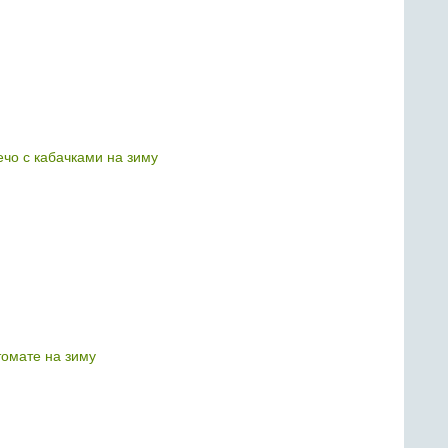
ечо с кабачками на зиму
томате на зиму