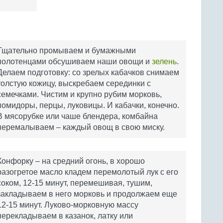
Тщательно промываем и бумажными
полотенцами обсушиваем наши овощи и
зелень
.
Делаем подготовку: со зрелых кабачков снимаем
толстую кожицу, выскребаем серединки с
семечками. Чистим и крупно рубим морковь,
помидоры, перцы, луковицы. И кабачки, конечно.
В мясорубке или чаше блендера, комбайна
перемалываем – каждый овощ в свою миску.
Конфорку – на средний огонь, в хорошо
разогретое масло кладем перемолотый лук с его
соком, 12-15 минут, перемешивая, тушим,
закладываем в него морковь и продолжаем еще
12-15 минут. Луково-морковную массу
перекладываем в казанок, латку или