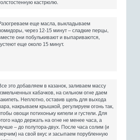
толстостенную кастрюлю.
Разогреваем еще масла, выкладываем
помидоры, через 12-15 минут – сладкие перцы,
вместе они побулькивают и выпариваются,
густеют еще около 15 минут.
Все это добавляем в казанок, заливаем массу
измельченных кабачков, на сильном огне даем
закипеть. Неплотно, оставив щель для выхода
пара, накрываем крышкой, регулируем огонь так,
чтобы овощи потихоньку кипели и густели. Для
этого надо держать на огне не менее часа, а
лучше – до полутора-двух. После часа солим (и
перчим) на свой вкус и засыпаем порубленную