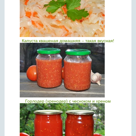
Капуста квашеная домашняя – такая вкусная!
Горлодер (хренодер) с чесноком и хреном