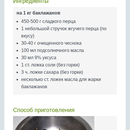
Ингредиенты
Бобовые
Яйца
на 1 кг баклажанов
Крупы
450-500 г сладкого перца
1 небольшой стручок жгучего перца (по
вкусу)
30-40 г очищенного чеснока
100 мл подсолнечного масла
30 мл 9% уксуса
1 ст. ложка соли (без горки)
3 ч. ложки сахара (без горки)
несколько ст. ложек масла для жарки
баклажанов
Способ приготовления