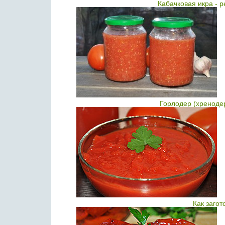
Кабачковая икра - р
Горлодер (хреноде
Как загот