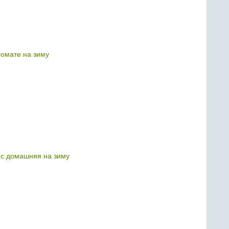
томате на зиму
нс домашняя на зиму