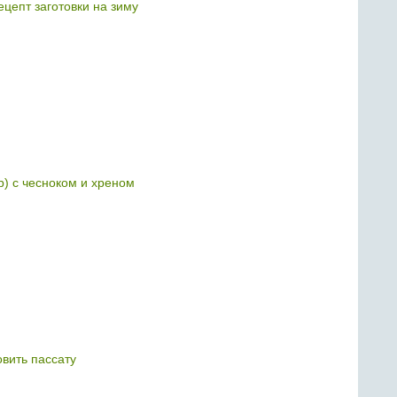
ецепт заготовки на зиму
р) с чесноком и хреном
овить пассату