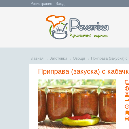
Регистрация
Вход
Главная
→
Заготовки
→
Овощи
→
Приправа (закуска) с
Приправа (закуска) с кабач