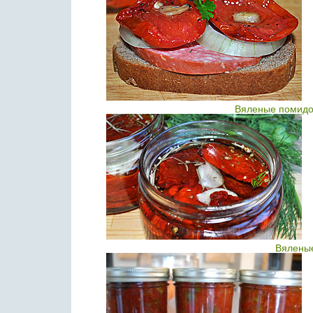
Вяленые помидо
Вялены