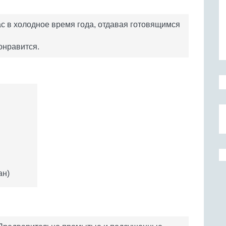
ас в холодное время года, отдавая готовящимся
онравится.
ан)