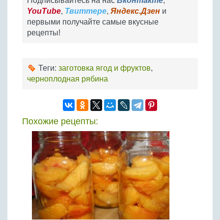
Подписывайтесь на нас
Вконтакте
,
YouTube
,
Твиттере
,
Яндекс.Дзен
и
первыми получайте самые вкусные
рецепты!
Теги:
заготовка ягод и фруктов
,
черноплодная рябина
Похожие рецепты: