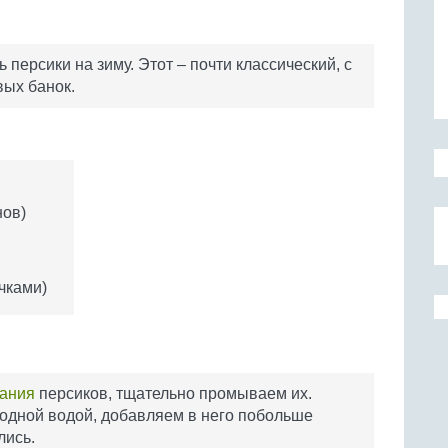
ерсики на зиму. Этот – почти классический, с
вых банок.
нов)
чками)
ания
персиков, тщательно промываем их.
лодной водой, добавляем в него побольше
лись.