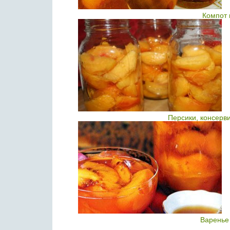
Компот 
Персики, консерв
Варенье