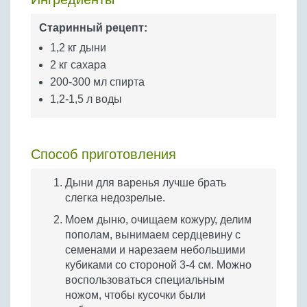
Бобовые
Старинный рецепт:
Яйца
1,2 кг дыни
Крупы
2 кг сахара
200-300 мл спирта
1,2-1,5 л воды
Способ приготовления
Дыни для варенья лучше брать
слегка недозрелые.
Моем дыню, очищаем кожуру, делим
пополам, вынимаем сердцевину с
семенами и нарезаем небольшими
кубиками со стороной 3-4 см. Можно
воспользоваться специальным
ножом, чтобы кусочки были