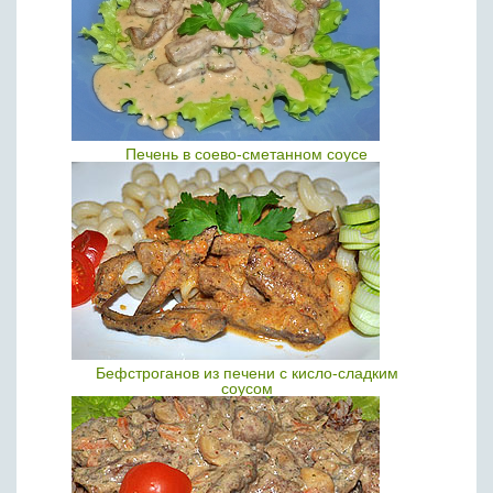
Печень в соево-сметанном соусе
Бефстроганов из печени с кисло-сладким
соусом