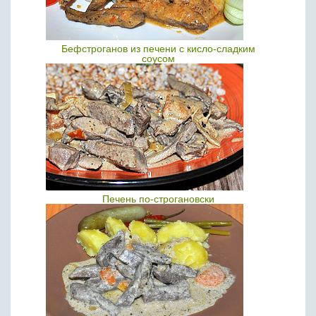
Бефстроганов из печени с кисло-сладким
соусом
Печень по-строгановски