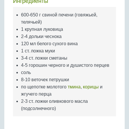
Ингредиенты
Бобовые
Яйца
600-650 г свиной печени (говяжьей,
Крупы
телячьей)
1 крупная луковица
2-4 дольки чеснока
120 мл белого сухого вина
1 ст. ложка муки
3-4 ст. ложки сметаны
4-5 горошин черного и душистого перцев
соль
8-10 веточек петрушки
по щепотке молотого
тмина
,
корицы
и
жгучего перца
2-3 ст. ложки оливкового масла
(подсолнечного)