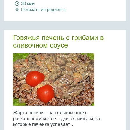
Бобовые
30 мин
Показать ингредиенты
Яйца
Крупы
Говяжья печень с грибами в
сливочном соусе
Жарка печени – на сильном огне в
раскаленном масле – длится минуты, за
которые печенка успевает...