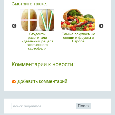
Смотрите также:
ндии
Студенты
Самые покупаемые
Японс
леб с
рассчитали
овощи и фрукты в
арбу
сушеных
идеальный рецепт
Европе
реко
мых
запеченного
картофеля
Комментарии к новости:
Добавить комментарий
Поиск