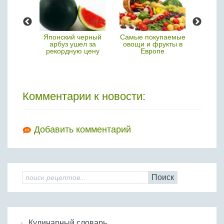
ские
Японский черный
Самые покупаемые
Грузи
ни в
арбуз ушел за
овощи и фрукты в
самог
овье
рекордную цену
Европе
ви
Комментарии к новости:
Добавить комментарий
Поиск
Кулинарный словарь