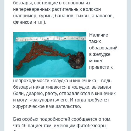
безоары, состоящие в основном из
Бобовые
непереваренных растительных волокон
Яйца
(например, хурмы, бананов, тыквы, ананасов,
Крупы
фиников и т.п.).
Наличие
таких
образований
в желудке
может
привести к
непроходимости желудка и кишечника – ведь
безоары накапливаются в желудке, вызывая
боли, диарею, рвоту, отправляются в кишечник
и могут «закупорить» его. И тогда требуется
хирургическое вмешательство.
Без особых подробностей сообщается о том,
что 46 пациентам, имеющим фитобезоары,