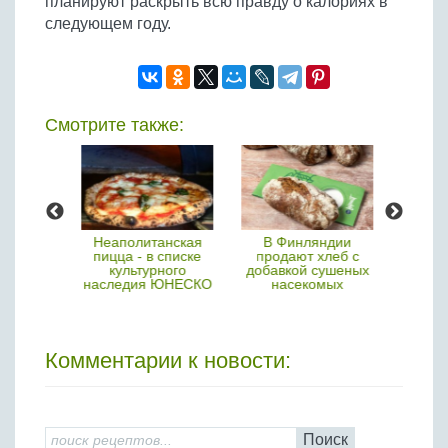
планируют раскрыть всю правду о калориях в
следующем году.
Смотрите также:
нты
Неаполитанская
В Финляндии
Японс
али
пицца - в списке
продают хлеб с
арбу
 рецепт
культурного
добавкой сушеных
реко
ного
наследия ЮНЕСКО
насекомых
еля
Комментарии к новости:
Поиск