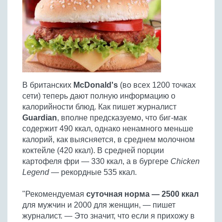
Птица
Холодные супы
Из яиц и другие
Отварное мясо
Жареная рыба
Вся птица
Супы-пюре
Овощи
Запеченное мясо
Отварная и паровая
Молочные супы
Жареная птица
Все овощи
Тушеное мясо
Выпечка
Запеченная рыба
Сладкие супы
Отварная птица
Из мясного фарша
Жареные овощи
Вся выпечка
Тушеная рыба
Соусы
Запеченная птица
Из субпродуктов
Отварные овощи
Из рыбного фарша
Торты и пирожные
Все соусы
Тушеная птица
Напитки
В британских
McDonald's
(во всех 1200 точках
Из мясопродуктов
Тушеные овощи
Морепродукты
Пироги и пирожки
сети) теперь дают полную информацию о
Из фарша птицы
Соусы к мясу
Все напитки
Запеченные овощи
Заготовки
калорийности блюд. Как пишет журналист
Суши и роллы
Кексы и маффины
Из субпродуктов птицы
Соусы к рыбе
Guardian
, вполне предсказуемо, что биг-мак
Алкогольные напитки
Все заготовки
Печенье и булочки
Десерты
содержит 490 ккал, однако ненамного меньше
Соусы к овощам
Безалкогольные напитки
калорий, как выясняется, в среднем молочном
Блины и оладьи
Ягоды и фрукты
Конфеты и сладости
Другие соусы
Ещё...
коктейле (420 ккал). В средней порции
Пиццы
Овощи
Десерты
картофеля фри — 330 ккал, а в бургере
Chicken
Молочные продукты
Кремы
Грибы
Legend
— рекордные 535 ккал.
Пельмени, вареники
Другие заготовки
"Рекомендуемая
суточная норма — 2500 ккал
Макароны
для мужчин и 2000 для женщин, — пишет
Грибы
журналист. — Это значит, что если я прихожу в