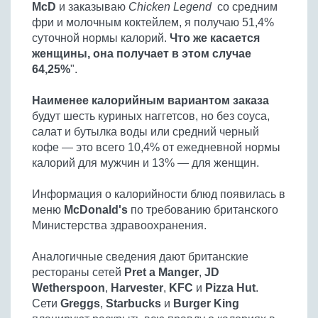
McD
и заказываю
Chicken Legend
со средним
Бобовые
фри и молочным коктейлем, я получаю 51,4%
Яйца
суточной нормы калорий.
Что же касается
Крупы
женщины, она получает в этом случае
64,25%
".
Наименее калорийным вариантом заказа
будут шесть куриных наггетсов, но без соуса,
салат и бутылка воды или средний черный
кофе — это всего 10,4% от ежедневной нормы
калорий для мужчин и 13% — для женщин.
Информация о калорийности блюд появилась в
меню
McDonald's
по требованию британского
Министерства здравоохранения.
Аналогичные сведения дают британские
рестораны сетей
Pret a Manger
,
JD
Wetherspoon
,
Harvester
,
KFC
и
Pizza Hut
.
Сети
Greggs
,
Starbucks
и
Burger King