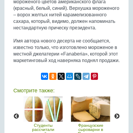
мороженого цветов американского флага
(красный, белый, синий). Верхушка мороженого
– ворох желтых нитей карамелизованного
сахара, который, видимо, должен напоминать
нестандартную прическу президента.
Имя автора нового десерта не сообщается,
известно только, что изготовлено мороженое в
местной джелатерии «Fanaberia», которой этот
маркетинговый ход наверняка поднял продажи.
Смотрите также:
страна
Студенты
Французские
Японс
евнего
рассчитали
сыроварни в
арбу