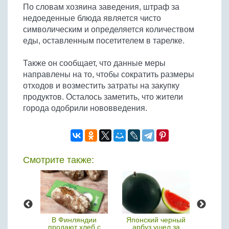
Бобовые
По словам хозяина заведения, штраф за
недоеденные блюда является чисто
Яйца
символическим и определяется количеством
Крупы
еды, оставленным посетителем в тарелке.
Также он сообщает, что данные меры
направлены на то, чтобы сократить размеры
отходов и возместить затраты на закупку
продуктов. Осталось заметить, что жители
города одобрили нововведения.
Смотрите также:
ские
В Финляндии
Японский черный
Грузи
ни в
продают хлеб с
арбуз ушел за
самог