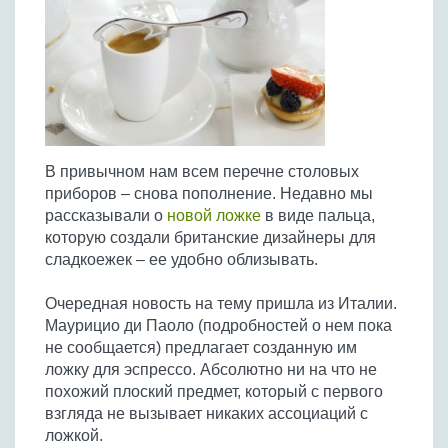
Птица
Холодные супы
Из яиц и другие
Отварное мясо
Жареная рыба
Вся птица
Супы-пюре
Овощи
Запеченное мясо
Отварная и паровая
Молочные супы
Жареная птица
Все овощи
Тушеное мясо
Выпечка
Запеченная рыба
Сладкие супы
Отварная птица
Из мясного фарша
Жареные овощи
Вся выпечка
Тушеная рыба
Соусы
Запеченная птица
Из субпродуктов
Отварные овощи
Из рыбного фарша
Торты и пирожные
Все соусы
Тушеная птица
Напитки
В привычном нам всем перечне столовых
Из мясопродуктов
Тушеные овощи
Морепродукты
Пироги и пирожки
приборов – снова пополнение. Недавно мы
Из фарша птицы
Соусы к мясу
Все напитки
Запеченные овощи
Заготовки
рассказывали о
новой ложке
в виде пальца,
Суши и роллы
Кексы и маффины
Из субпродуктов птицы
Соусы к рыбе
которую создали британские дизайнеры для
Алкогольные напитки
Все заготовки
Печенье и булочки
Десерты
сладкоежек – ее удобно облизывать.
Соусы к овощам
Безалкогольные напитки
Блины и оладьи
Ягоды и фрукты
Конфеты и сладости
Другие соусы
Ещё...
Очередная новость на тему пришла из Италии.
Пиццы
Овощи
Десерты
Маурицио ди Паоло (подробностей о нем пока
Молочные продукты
Кремы
Грибы
не сообщается) предлагает созданную им
Пельмени, вареники
ложку для эспрессо. Абсолютно ни на что не
Другие заготовки
похожий плоский предмет, который с первого
Макароны
взгляда не вызывает никаких ассоциаций с
Грибы
ложкой.