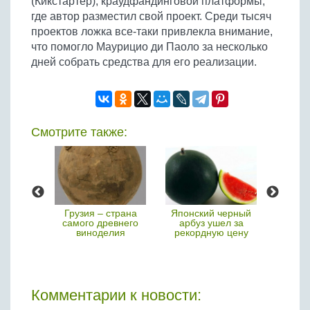
(Кикстартер), краудфандинговой платформы,
где автор разместил свой проект. Среди тысяч
проектов ложка все-таки привлекла внимание,
что помогло Маурицио ди Паоло за несколько
дней собрать средства для его реализации.
Смотрите также:
упаемые
Грузия – страна
Японский черный
В Ф
укты в
самого древнего
арбуз ушел за
прод
пе
виноделия
рекордную цену
добав
на
Комментарии к новости: