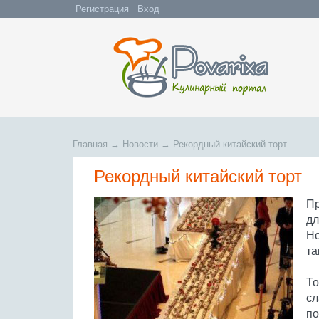
Регистрация
Вход
Главная
→
Новости
→
Рекордный китайский торт
Рекордный китайский торт
Пр
дл
Но
та
То
сл
по