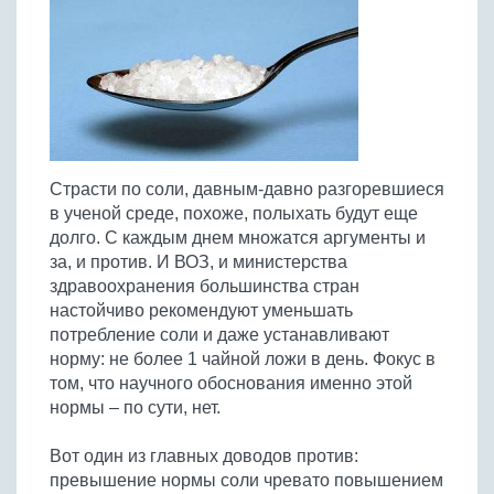
Птица
Холодные супы
Из яиц и другие
Отварное мясо
Жареная рыба
Вся птица
Супы-пюре
Овощи
Запеченное мясо
Отварная и паровая
Молочные супы
Жареная птица
Все овощи
Тушеное мясо
Выпечка
Запеченная рыба
Сладкие супы
Отварная птица
Из мясного фарша
Жареные овощи
Вся выпечка
Тушеная рыба
Соусы
Запеченная птица
Из субпродуктов
Отварные овощи
Из рыбного фарша
Торты и пирожные
Все соусы
Тушеная птица
Напитки
Страсти по соли, давным-давно разгоревшиеся
Из мясопродуктов
Тушеные овощи
Морепродукты
Пироги и пирожки
в ученой среде, похоже, полыхать будут еще
Из фарша птицы
Соусы к мясу
Все напитки
Запеченные овощи
Заготовки
долго. С каждым днем множатся аргументы и
Суши и роллы
Кексы и маффины
Из субпродуктов птицы
Соусы к рыбе
за, и против. И ВОЗ, и министерства
Алкогольные напитки
Все заготовки
Печенье и булочки
Десерты
здравоохранения большинства стран
Соусы к овощам
Безалкогольные напитки
настойчиво рекомендуют уменьшать
Блины и оладьи
Ягоды и фрукты
Конфеты и сладости
Другие соусы
Ещё...
потребление соли и даже устанавливают
Пиццы
Овощи
Десерты
норму: не более 1 чайной ложи в день. Фокус в
Молочные продукты
Кремы
Грибы
том, что научного обоснования именно этой
Пельмени, вареники
нормы – по сути, нет.
Другие заготовки
Макароны
Вот один из главных доводов против:
Грибы
превышение нормы соли чревато повышением