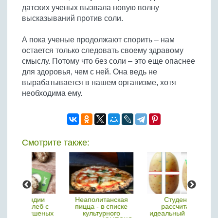
датских ученых вызвала новую волну
высказываний против соли.
А пока ученые продолжают спорить – нам
остается только следовать своему здравому
смыслу. Потому что без соли – это еще опаснее
для здоровья, чем с ней. Она ведь не
вырабатывается в нашем организме, хотя
необходима ему.
Смотрите также:
ндии
Неаполитанская
Студенты
Самые
хлеб с
пицца - в списке
рассчитали
овощи
сушеных
культурного
идеальный рецепт