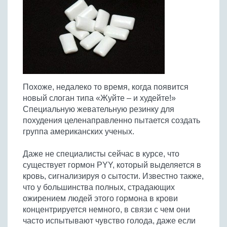
Птица
Холодные супы
Из яиц и другие
Отварное мясо
Жареная рыба
Вся птица
Супы-пюре
Овощи
Запеченное мясо
Отварная и паровая
Молочные супы
Жареная птица
Все овощи
Тушеное мясо
Выпечка
Запеченная рыба
Сладкие супы
Отварная птица
Из мясного фарша
Жареные овощи
Вся выпечка
Тушеная рыба
Соусы
Запеченная птица
Из субпродуктов
Отварные овощи
Из рыбного фарша
Торты и пирожные
Все соусы
Тушеная птица
Напитки
Похоже, недалеко то время, когда появится
Из мясопродуктов
Тушеные овощи
Морепродукты
Пироги и пирожки
новый слоган типа «Жуйте – и худейте!»
Из фарша птицы
Соусы к мясу
Все напитки
Запеченные овощи
Заготовки
Специальную жевательную резинку для
Суши и роллы
Кексы и маффины
Из субпродуктов птицы
Соусы к рыбе
похудения целенаправленно пытается создать
Алкогольные напитки
Все заготовки
Печенье и булочки
Десерты
группа американских ученых.
Соусы к овощам
Безалкогольные напитки
Блины и оладьи
Ягоды и фрукты
Конфеты и сладости
Другие соусы
Ещё...
Даже не специалисты сейчас в курсе, что
Пиццы
Овощи
Десерты
существует гормон PYY, который выделяется в
Молочные продукты
Кремы
Грибы
кровь, сигнализируя о сытости. Известно также,
Пельмени, вареники
что у большинства полных, страдающих
Другие заготовки
ожирением людей этого гормона в крови
Макароны
концентрируется немного, в связи с чем они
Грибы
часто испытывают чувство голода, даже если