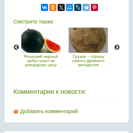
Смотрите также:
ий черный
Грузия – страна
Студенты
Сам
 ушел за
самого древнего
рассчитали
ово
ную цену
виноделия
идеальный рецепт
запеченного
картофеля
Комментарии к новости:
Добавить комментарий