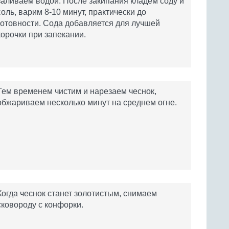
заливаем водой. После закипания кладем соду и
соль, варим 8-10 минут, практически до
готовности. Сода добавляется для лучшей
корочки при запекании.
Тем временем чистим и нарезаем чеснок,
обжариваем несколько минут на среднем огне.
Когда чеснок станет золотистым, снимаем
сковороду с конфорки.