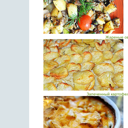
Жареные ов
Запеченный картофел