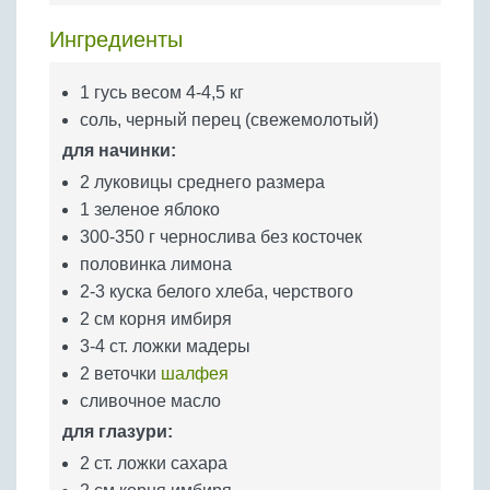
Бобовые
Ингредиенты
Яйца
Крупы
1 гусь весом 4-4,5 кг
соль, черный перец (свежемолотый)
для начинки:
2 луковицы среднего размера
1 зеленое яблоко
300-350 г чернослива без косточек
половинка лимона
2-3 куска белого хлеба, черствого
2 см корня имбиря
3-4 ст. ложки мадеры
2 веточки
шалфея
сливочное масло
для глазури:
2 ст. ложки сахара