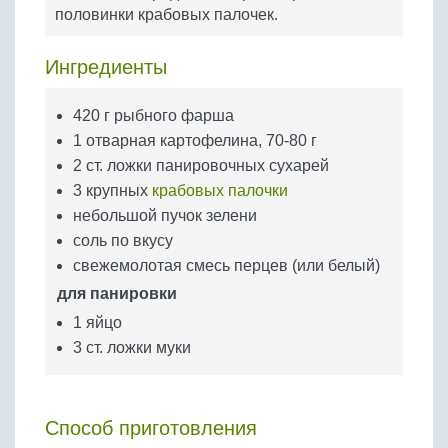
Бобовые
половинки крабовых палочек.
Яйца
Ингредиенты
Крупы
420 г рыбного фарша
1 отварная картофелина, 70-80 г
2 ст. ложки панировочных сухарей
3 крупных
крабовых палочки
небольшой пучок зелени
соль по вкусу
свежемолотая смесь перцев (или белый)
для панировки
1 яйцо
3 ст. ложки муки
Способ приготовления