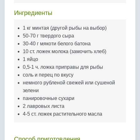
Бобовые
Ингредиенты
Яйца
Крупы
1 кг минтая (другой рыбы на выбор)
50-70 г твердого сыра
30-40 г мякоти белого батона
10 ст. ложек молока (замочить хлеб)
1 яйцо
0,5-1 ч. ложка приправы для рыбы
соль и перец по вкусу
немного рубленой свежей или сушеной
зелени
панировочные сухари
2 лавровых листа
4-5 ст. ложек растительного масла
Способ приготовления