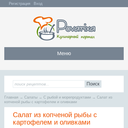
Регистрация
Вход
Меню
Закуски
Все закуски
Салаты
Поиск
Бутерброды и сэндвичи
Все салаты
Супы
Главная
→
Салаты
→
С рыбой и морепродуктами
→
Салат из
С мясом и субпродуктами
Салаты с мясом
копченой рыбы с картофелем и оливками
Все супы
Мясо
С рыбой и морепродуктами
С рыбой и морепродуктами
Салат из копченой рыбы с
Бульоны
Всё мясо
Овощные и грибные
Рыба
Овощные салаты
картофелем и оливками
Заправочные супы
Заливные блюда
Жареное мясо
Вся рыба
Фруктовые салаты