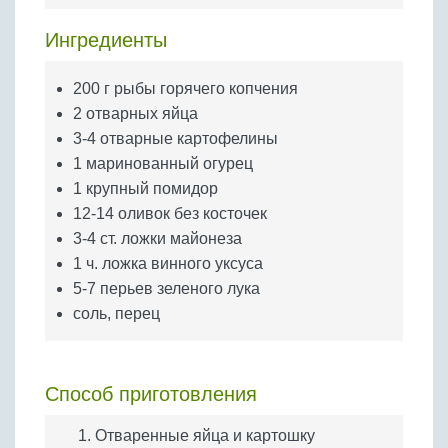
Бобовые
Ингредиенты
Яйца
Крупы
200 г рыбы горячего копчения
2 отварных яйца
3-4 отварные картофелины
1 маринованный огурец
1 крупный помидор
12-14 оливок без косточек
3-4 ст. ложки майонеза
1 ч. ложка винного уксуса
5-7 перьев зеленого лука
соль, перец
Способ приготовления
Отваренные яйца и картошку