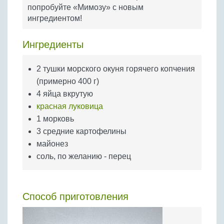
Бобовые
попробуйте «Мимозу» с новым
ингредиентом!
Яйца
Крупы
Ингредиенты
2 тушки морского окуня горячего копчения
(примерно 400 г)
4 яйца вкрутую
красная луковица
1 морковь
3 средние картофелины
майонез
соль, по желанию - перец
Способ приготовления