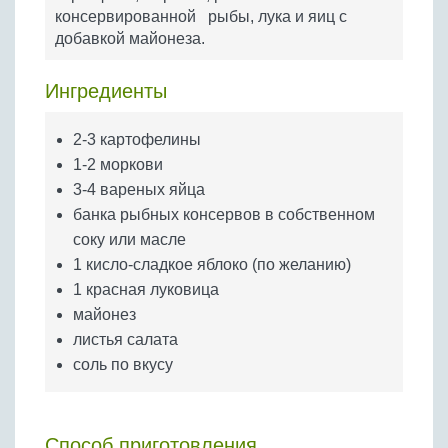
Бобовые
консервированной рыбы, лука и яиц с
добавкой майонеза.
Яйца
Крупы
Ингредиенты
2-3 картофелины
1-2 моркови
3-4 вареных яйца
банка рыбных консервов в собственном
соку или масле
1 кисло-сладкое яблоко (по желанию)
1 красная луковица
майонез
листья салата
соль по вкусу
Способ приготовления