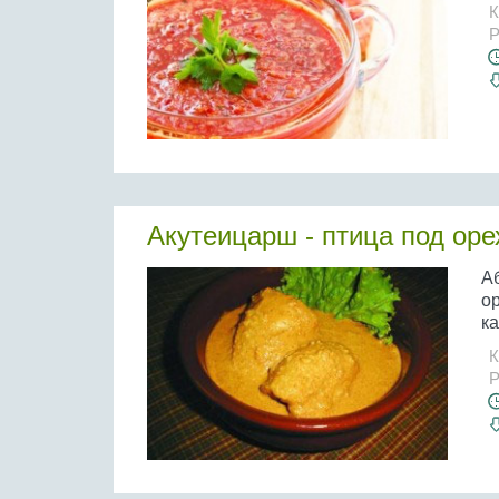
К
Р
Акутеицарш - птица под ор
А
ор
ка
К
Р