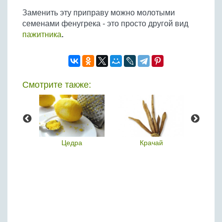
Бобовые
Заменить эту приправу можно молотыми
Яйца
семенами фенугрека - это просто другой вид
пажитника
.
Крупы
Смотрите также:
леппо
Цедра
Крачай
Р