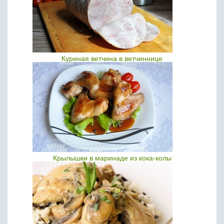
Куриная ветчина в ветчиннице
Крылышки в маринаде из кока-колы