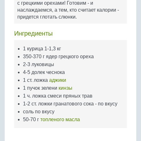
с грецкими орехами! Готовим - и
Бобовые
наслаждаемся, а тем, кто считает калории -
Яйца
придется глотать слюнки.
Крупы
Ингредиенты
1 курица 1-1,3 кг
350-370 г ядер грецкого ореха
2-3 луковицы
4-5 долек чеснока
1 ст. ложка
аджики
1 пучок зелени
кинзы
1 ч. ложка смеси пряных трав
1-2 ст. ложки гранатового сока - по вкусу
соль по вкусу
50-70 г
топленого масла