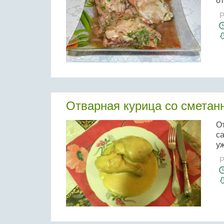
от
Р
Отварная курица со сметан
О
с
уж
Р