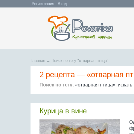
Регистрация
Вход
Главная
→
Поиск по тегу "отварная птица"
2 рецепта —
«отварная п
Поиск по тегу:
«отварная птица», искать
Курица в вине
О
ф