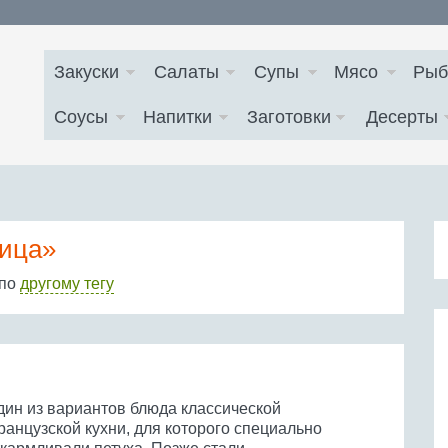
Закуски
Салаты
Супы
Мясо
Рыб
Соусы
Напитки
Заготовки
Десерты
тица»
 по
другому тегу
дин из вариантов блюда классической
ранцузской кухни, для которого специально