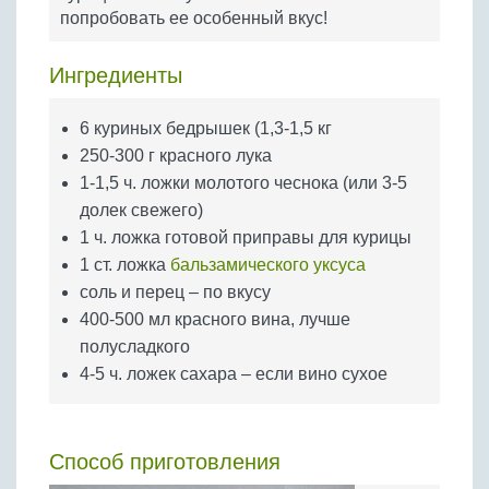
Бобовые
попробовать ее особенный вкус!
Яйца
Ингредиенты
Крупы
6 куриных бедрышек (1,3-1,5 кг
250-300 г красного лука
1-1,5 ч. ложки молотого чеснока (или 3-5
долек свежего)
1 ч. ложка готовой приправы для курицы
1 ст. ложка
бальзамического уксуса
соль и перец – по вкусу
400-500 мл красного вина, лучше
полусладкого
4-5 ч. ложек сахара – если вино сухое
Способ приготовления