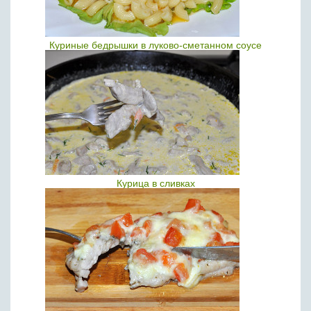
Куриные бедрышки в луково-сметанном соусе
Курица в сливках