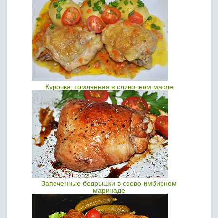
Курочка, томленная в сливочном масле
Запеченные бедрышки в соево-имбирном
маринаде