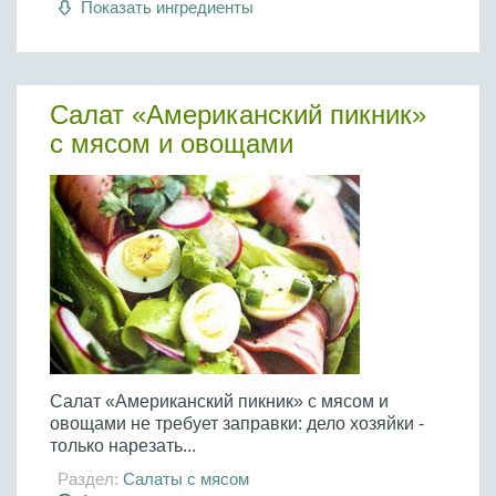
Показать ингредиенты
Бобовые
Яйца
Крупы
Салат «Американский пикник»
с мясом и овощами
Салат «Американский пикник» с мясом и
овощами не требует заправки: дело хозяйки -
только нарезать...
Раздел:
Салаты с мясом