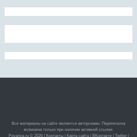
Все материалы на сайте являются авторскими. Перепечатка
возможна только при наличии активной ссылки.
Povarixa.ru © 2026 |
Контакты
|
Карта сайта
|
ВКонтакте
|
Twitter
|