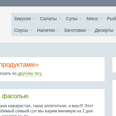
Закуски
Салаты
Супы
Мясо
Рыб
Соусы
Напитки
Заготовки
Десерты
опродуктами»
искать по
другому тегу
и фасолью
кая наваристая, такая аппетитная, а вкус!!! Этот
юбимый семьей суп мы варим минимум на 2 дня.