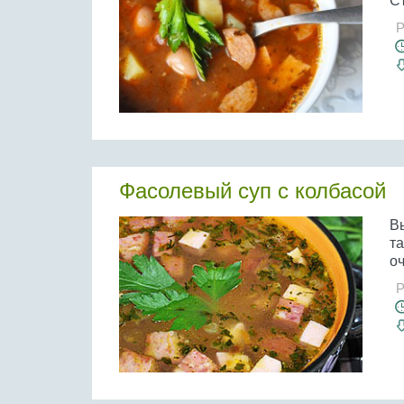
Съ
Р
Фасолевый суп с колбасой
Вы
та
оч
Р