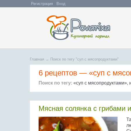
Регистрация
Вход
Главная
→
Поиск по тегу "суп с мясопродуктами"
6 рецептов —
«суп с мяс
Поиск по тегу:
«суп с мясопродуктами», 
Мясная солянка с грибами 
Та
л