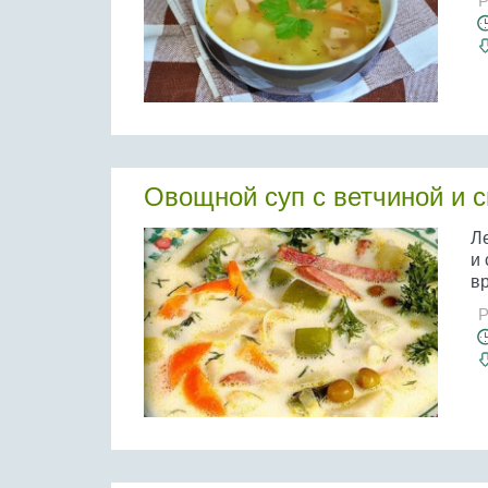
Р
Овощной суп с ветчиной и 
Л
и 
вр
Р