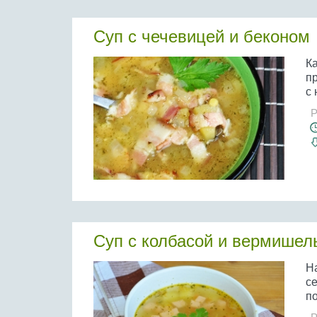
Суп с чечевицей и беконом
Ка
пр
с 
Р
Суп с колбасой и вермишел
Н
се
по