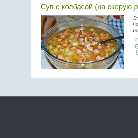
Суп с колбасой (на скорую 
Эт
ч
ес
Р