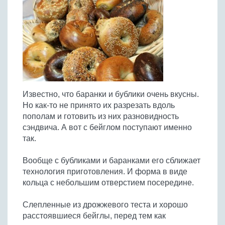
Птица
Холодные супы
Из яиц и другие
Отварное мясо
Жареная рыба
Вся птица
Супы-пюре
Овощи
Запеченное мясо
Отварная и паровая
Молочные супы
Жареная птица
Все овощи
Тушеное мясо
Выпечка
Запеченная рыба
Сладкие супы
Отварная птица
Из мясного фарша
Жареные овощи
Вся выпечка
Тушеная рыба
Соусы
Запеченная птица
Из субпродуктов
Отварные овощи
Из рыбного фарша
Торты и пирожные
Все соусы
Тушеная птица
Напитки
Из мясопродуктов
Тушеные овощи
Известно, что баранки и бублики очень вкусны.
Морепродукты
Пироги и пирожки
Из фарша птицы
Соусы к мясу
Все напитки
Но как-то не принято их разрезать вдоль
Запеченные овощи
Заготовки
Суши и роллы
Кексы и маффины
Из субпродуктов птицы
пополам и готовить из них разновидность
Соусы к рыбе
Алкогольные напитки
Все заготовки
Печенье и булочки
Десерты
сэндвича. А вот с бейглом поступают именно
Соусы к овощам
Безалкогольные напитки
так.
Блины и оладьи
Ягоды и фрукты
Конфеты и сладости
Другие соусы
Ещё...
Пиццы
Овощи
Вообще с бубликами и баранками его сближает
Десерты
Молочные продукты
технология приготовления. И форма в виде
Кремы
Грибы
кольца с небольшим отверстием посередине.
Пельмени, вареники
Другие заготовки
Макароны
Слепленные из дрожжевого теста и хорошо
Грибы
расстоявшиеся бейглы, перед тем как