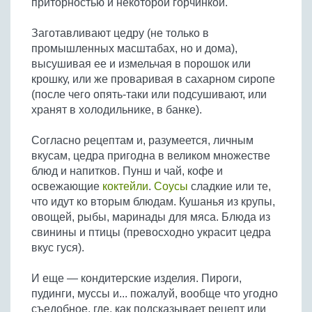
приторностью и некоторой горчинкой.
Бобовые
Яйца
Заготавливают цедру (не только в
промышленных масштабах, но и дома),
Крупы
высушивая ее и измельчая в порошок или
крошку, или же проваривая в сахарном сиропе
(после чего опять-таки или подсушивают, или
хранят в холодильнике, в банке).
Согласно рецептам и, разумеется, личным
вкусам, цедра пригодна в великом множестве
блюд и напитков. Пунш и чай, кофе и
освежающие
коктейли
.
Соусы
сладкие или те,
что идут ко вторым блюдам. Кушанья из крупы,
овощей, рыбы, маринады для мяса. Блюда из
свинины и птицы (превосходно украсит цедра
вкус гуся).
И еще — кондитерские изделия. Пироги,
пудинги, муссы и... пожалуй, вообще что угодно
съедобное, где, как подсказывает рецепт или