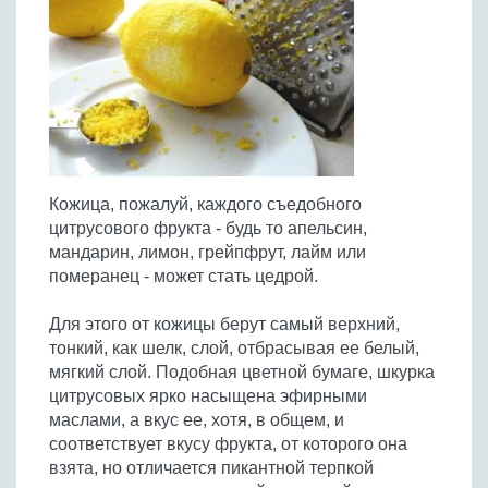
Птица
Холодные супы
Из яиц и другие
Отварное мясо
Жареная рыба
Вся птица
Супы-пюре
Овощи
Запеченное мясо
Отварная и паровая
Молочные супы
Жареная птица
Все овощи
Тушеное мясо
Выпечка
Запеченная рыба
Сладкие супы
Отварная птица
Из мясного фарша
Жареные овощи
Вся выпечка
Тушеная рыба
Соусы
Запеченная птица
Из субпродуктов
Отварные овощи
Из рыбного фарша
Торты и пирожные
Все соусы
Тушеная птица
Напитки
Из мясопродуктов
Тушеные овощи
Кожица, пожалуй, каждого съедобного
Морепродукты
Пироги и пирожки
Из фарша птицы
Соусы к мясу
Все напитки
цитрусового фрукта - будь то апельсин,
Запеченные овощи
Заготовки
Суши и роллы
Кексы и маффины
Из субпродуктов птицы
мандарин, лимон, грейпфрут, лайм или
Соусы к рыбе
Алкогольные напитки
Все заготовки
Печенье и булочки
Десерты
померанец - может стать цедрой.
Соусы к овощам
Безалкогольные напитки
Блины и оладьи
Ягоды и фрукты
Конфеты и сладости
Другие соусы
Ещё...
Для этого от кожицы берут самый верхний,
Пиццы
Овощи
тонкий, как шелк, слой, отбрасывая ее белый,
Десерты
Молочные продукты
мягкий слой. Подобная цветной бумаге, шкурка
Кремы
Грибы
цитрусовых ярко насыщена эфирными
Пельмени, вареники
Другие заготовки
маслами, а вкус ее, хотя, в общем, и
Макароны
соответствует вкусу фрукта, от которого она
Грибы
взята, но отличается пикантной терпкой