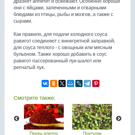
дразнят аппетит и освежают. Особенно хороши
Бобовые
они с яйцами, запеченными и отварными
Яйца
блюдами из птицы, рыбы и мозгов, а также с
сырами.
Крупы
Как правило, для подачи холодного соуса
равигот соединяют с винегретной заправкой,
для соуса теплого - с овощным или мясным
бульоном. Также хорошо добавить в соус
равигот пассерованный лук-шалот или
репчатый лук.
Смотрите также:
(пул-
Перец алеппо
Портулак