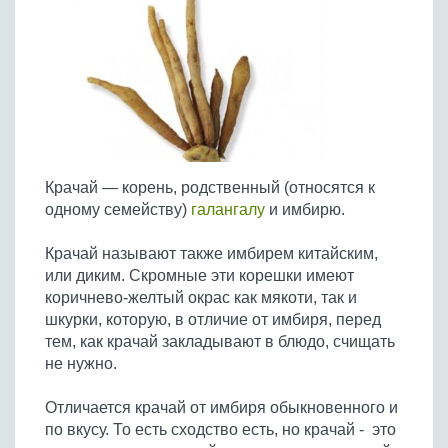
Птица
Холодные супы
Из яиц и другие
Отварное мясо
Жареная рыба
Вся птица
Супы-пюре
Овощи
Запеченное мясо
Отварная и паровая
Молочные супы
Жареная птица
Все овощи
Тушеное мясо
Выпечка
Запеченная рыба
Сладкие супы
Отварная птица
Из мясного фарша
Жареные овощи
Вся выпечка
Тушеная рыба
Соусы
Запеченная птица
Из субпродуктов
Отварные овощи
Из рыбного фарша
Торты и пирожные
Все соусы
Тушеная птица
Напитки
Из мясопродуктов
Тушеные овощи
Крачай — корень, родственный (относятся к
Морепродукты
Пироги и пирожки
Из фарша птицы
Соусы к мясу
Все напитки
одному семейству)
Запеченные овощи
галангалу
и имбирю.
Заготовки
Суши и роллы
Кексы и маффины
Из субпродуктов птицы
Соусы к рыбе
Алкогольные напитки
Все заготовки
Печенье и булочки
Десерты
Крачай называют также имбирем китайским,
Соусы к овощам
Безалкогольные напитки
или диким. Скромные эти корешки имеют
Блины и оладьи
Ягоды и фрукты
Конфеты и сладости
Другие соусы
Ещё...
коричнево-желтый окрас как мякоти, так и
Пиццы
Овощи
шкурки, которую, в отличие от имбиря, перед
Десерты
Молочные продукты
тем, как крачай закладывают в блюдо, счищать
Кремы
Грибы
не нужно.
Пельмени, вареники
Другие заготовки
Макароны
Отличается крачай от имбиря обыкновенного и
Грибы
по вкусу. То есть сходство есть, но крачай - это