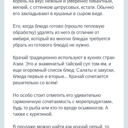
корень на вкус нежный и умеренно пикантный,
Бобовые
мягкий, с оттенком цитрусовых, кстати. Обычно
Яйца
его закладывают в кушанье в сыром виде.
Крупы
Его, когда блюдо готово (прошло тепловую
обработку) удалять из него (в отличие от
имбиря, который во многих блюдах требуется
убрать из готового блюда) не нужно.
Крачай традиционно используют в кухнях стран
Азии. Это и знаменитый тайский суп том-ям, и
еще огоромный список блюд. Салаты и закуски,
блюда первые и вторые... Крачай сочетается
решительно со всем!
Но особо стоит отметить его удивительно
гармоничную сочетаемость с морепродуктами,
будь то рыба или кто-то вроде осьминогов. А
также с курятиной.
В продаже можно найти как крачай целый, то