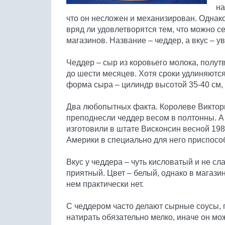
на
что он несложен и механизирован. Однако
вряд ли удовлетворятся тем, что можно 
магазинов. Название – чеддер, а вкус – ув
Чеддер – сыр из коровьего молока, полут
до шести месяцев. Хотя сроки удлиняются 
форма сыра – цилиндр высотой 35-40 см, в
Два любопытных факта. Королеве Виктор
преподнесли чеддер весом в полтонны. А
изготовили в штате Висконсин весной 198
Америки в специально для него приспосо
Вкус у чеддера – чуть кисловатый и не сл
приятный. Цвет – белый, однако в магази
нем практически нет.
С чеддером часто делают сырные соусы, п
натирать обязательно мелко, иначе он мо