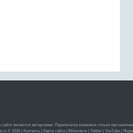
 сайте являются авторскими. Перепечатка возможна только при наличии
a.ru © 2026 |
Контакты
|
Карта сайта
|
ВКонтакте
|
Twitter
|
YouTube
|
Янде