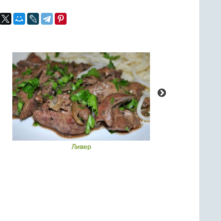
Ливер
Тес