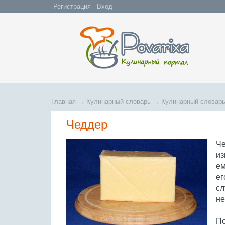
Регистрация
Вход
Главная
→
Кулинарный словарь
→
Кулинарный словарь
Чеддер
Че
из
ем
ег
сл
не
По