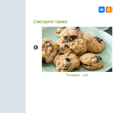
Смотрите также:
ола
Толокно - это