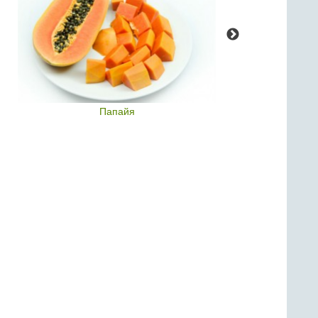
Папайя
Св