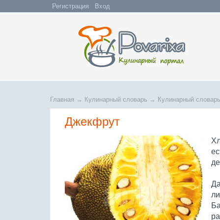
Регистрация
Вход
Главная
→
Кулинарный словарь
→
Кулинарный словарь
Джекфрут
Хл
ес
де
Да
ли
Ба
ра