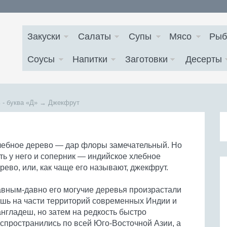
Закуски
Салаты
Супы
Мясо
Рыб
Соусы
Напитки
Заготовки
Десерты
 - буква
«Д»
→
Джекфрут
ебное дерево — дар флоры замечательный. Но
ть у него и соперник — индийское хлебное
рево, или, как чаще его называют, джекфрут.
вным-давно его могучие деревья произрастали
шь на части территорий современных Индии и
нгладеш, но затем на редкость быстро
спространились по всей Юго-Восточной Азии, а