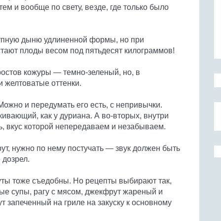
тем и вообще по свету, везде, где только было
упную дыню удлиненной формы, но при
тают плоды весом под пятьдесят килограммов!
ростов кожуры — темно-зеленый, но, в
и желтоватые оттенки.
Можно и передумать его есть, с непривычки.
лкивающий, как у дуриана. А во-вторых, внутри
, вкус которой непередаваем и незабываем.
т, нужно по нему постучать — звук должен быть
 дозрел.
ты тоже съедобны. Но рецепты выбирают так,
ые супы, рагу с мясом, джекфрут жареный и
 запеченный на гриле на закуску к основному