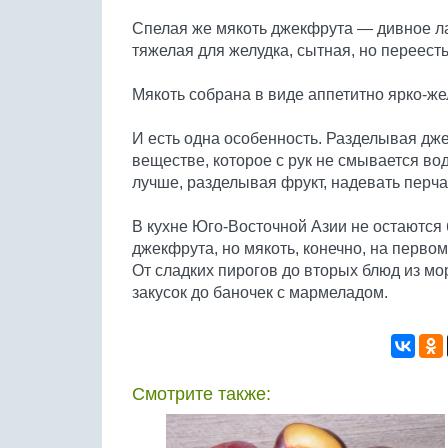
Спелая же мякоть джекфрута — дивное ла
тяжелая для желудка, сытная, но переест
Мякоть собрана в виде аппетитно ярко-же
И есть одна особенность. Разделывая дже
веществе, которое с рук не смывается вод
лучше, разделывая фрукт, надевать перчат
В кухне Юго-Восточной Азии не остаются 
джекфрута, но мякоть, конечно, на первом
От сладких пирогов до вторых блюд из м
закусок до баночек с мармеладом.
Смотрите также: