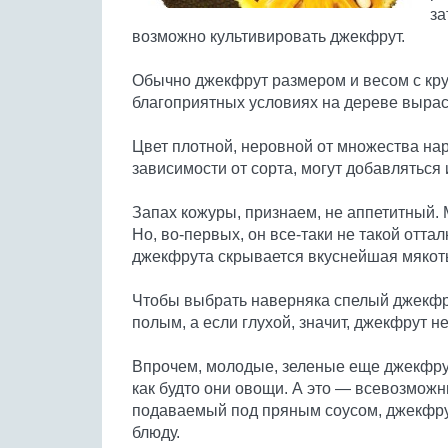
за
возможно культивировать джекфрут.
Обычно джекфрут размером и весом с кр
благоприятных условиях на дереве вырас
Цвет плотной, неровной от множества на
зависимости от сорта, могут добавляться 
Запах кожуры, признаем, не аппетитный. 
Но, во-первых, он все-таки не такой отта
джекфрута скрывается вкуснейшая мякоть
Чтобы выбрать наверняка спелый джекфру
полым, а если глухой, значит, джекфрут не
Впрочем, молодые, зеленые еще джекфру
как будто они овощи. А это — всевозможн
подаваемый под пряным соусом, джекфрут
блюду.