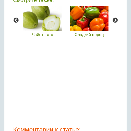
Смотрите также:
цы
Чайот - это
Сладкий перец
К
бел
Комментарии к статье: