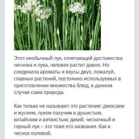
Птица
Холодные супы
Из яиц и другие
Отварное мясо
Жареная рыба
Вся птица
Супы-пюре
Овощи
Запеченное мясо
Отварная и паровая
Молочные супы
Жареная птица
Все овощи
Тушеное мясо
Выпечка
Запеченная рыба
Сладкие супы
Отварная птица
Из мясного фарша
Жареные овощи
Вся выпечка
Тушеная рыба
Соусы
Запеченная птица
Из субпродуктов
Отварные овощи
Из рыбного фарша
Торты и пирожные
Все соусы
Тушеная птица
Напитки
Из мясопродуктов
Тушеные овощи
Этот необычный лук, сочетающий достоинства
Морепродукты
Пироги и пирожки
Из фарша птицы
Соусы к мясу
Все напитки
чеснока и лука, человек растит давно. Но
Запеченные овощи
Заготовки
Суши и роллы
Кексы и маффины
Из субпродуктов птицы
соединила ароматы и вкусы двух, пожалуй,
Соусы к рыбе
Алкогольные напитки
Все заготовки
Печенье и булочки
Десерты
главных растений, постоянно используемых в
Соусы к овощам
Безалкогольные напитки
приготовлении множества блюд, в данном
Блины и оладьи
Ягоды и фрукты
Конфеты и сладости
Другие соусы
Ещё...
случае сама природа.
Пиццы
Овощи
Десерты
Молочные продукты
Как только не называют это растение: джюсаем
Кремы
Грибы
и жусеем, луком пахучим и душистым,
Пельмени, вареники
Другие заготовки
китайским и ветвистым; дикий, чесночный и
Макароны
горный лук – это тоже его названия. Как и
Грибы
чеснок полевой.