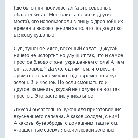
Бобовые
Где бы он ни произрастал (а это северные
Яйца
области Китая, Монголия, а позже и другие
места), его использовали в пищу с древнейших
Крупы
времен и высоко ценили за то, что подходит ко
всякому кушанью.
Суп, тушеное мясо, весенний салат... Джусай
ничего не испортит, но улучшит так, что и самое
простое блюдо станет украшением стола! А чем
он так хорош? Да уже одним тем, что вкус и
аромат его напоминают одновременно и лук
зеленый, и чеснок. Но если смешать то и
другое, заменить джусай не получится вот так
просто... Это растение уникальное!
Джусай обязательно нужен для приготовления
вкуснейшего лагмана. А каков холодец с ним!
А каковы бутерброды с домашним паштетом,
украшенные сверху яркой луковой зеленью!