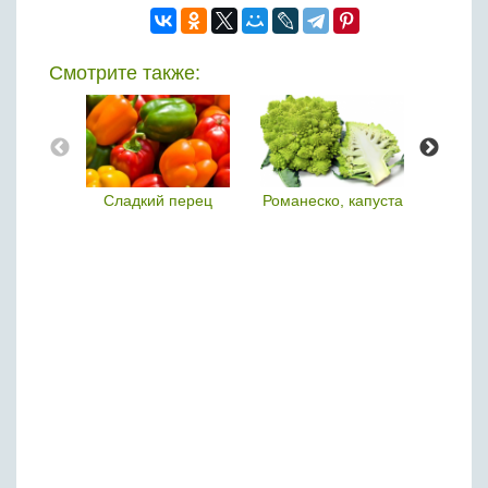
Смотрите также:
ерец
Романеско, капуста
Черри, томаты
Джусай