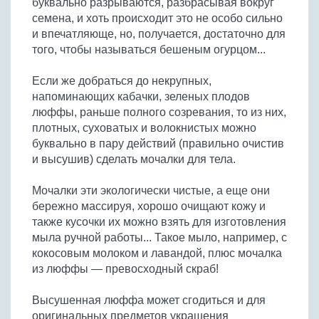
буквально разрываются, разбрасывая вокруг
Бобовые
семена, и хоть происходит это не особо сильно
Яйца
и впечатляюще, но, получается, достаточно для
того, чтобы называться бешеным огурцом...
Крупы
Если же добраться до некрупных,
напоминающих кабачки, зеленых плодов
люффы, раньше полного созревания, то из них,
плотных, суховатых и волокнистых можно
буквально в пару действий (правильно очистив
и высушив) сделать мочалки для тела.
Мочалки эти экологически чистые, а еще они
бережно массируя, хорошо очищают кожу и
также кусочки их можно взять для изготовления
мыла ручной работы... Такое мыло, например, с
кокосовым молоком и лавандой, плюс мочалка
из люффы — превосходный скраб!
Высушенная люффа может сгодиться и для
оригинальных предметов украшения