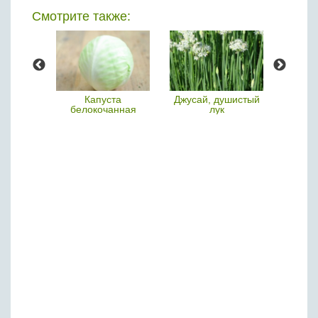
Смотрите также:
цы
Капуста
Джусай, душистый
Ча
белокочанная
лук