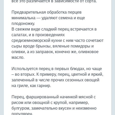
все это различается в зависимости от сорта.
Бобовые
Яйца
Предварительная обработка перцев
минимальна — удаляют семена и еще
Крупы
плодоножку.
В свежем виде сладкий перец встречается в
салатах, и в произведениях
средиземноморской кухни с ним часто сочетают
сыры вроде брынзы, вяленые помидоры и
оливки, а из заправок, конечно же, оливковое
масло.
Используется перец в первых блюдах, но чаще
– во вторых. К примеру, перец, цветной и яркий,
запеченный в числе прочих сезонных овощей
на гриле, как гарнир.
Перец, фаршированный начинкой мясной с
рисом или овощной с крупой, например,
булгуром, замечательно вкусен и неизменно
популярен.