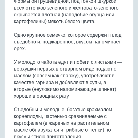
Формы он грушевидной, под тонкой шкуркой
Бобовые
всех оттенков зеленого и желтовато-зеленого
Яйца
скрывается плотная (наподобие огурца или
картофелины) мякоть белого цвета.
Крупы
Одно крупное семечко, которое содержит плод,
съедобно и, поджаренное, вкусом напоминает
орех.
У молодого чайота едят и побеги с листьями —
верхушки первых в отварном виде подают с
маслом (совсем как спаржу), употребляют в
качестве гарнира и добавляют в супы, а
вторые (неуловимо напоминающие шпинат)
хороши в овощных рагу.
Съедобны и молодые, богатые крахмалом
корнеплоды, частенько сравниваемые с
картофелем (в жареных на растительном
масле обнаружатся и грибные оттенки) по
вкусу и стилю приготовления.