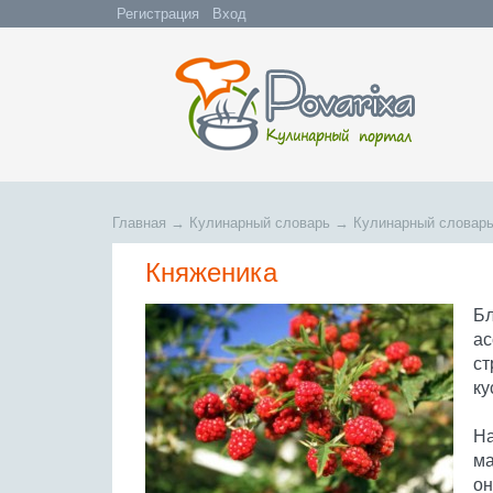
Регистрация
Вход
Главная
→
Кулинарный словарь
→
Кулинарный словарь
Княженика
Бл
ас
ст
ку
На
ма
он