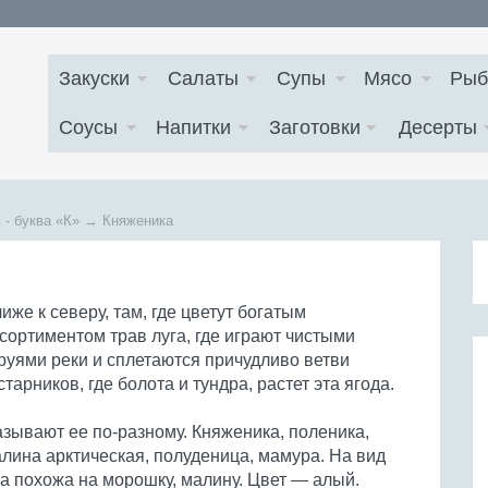
Закуски
Салаты
Супы
Мясо
Рыб
Соусы
Напитки
Заготовки
Десерты
 - буква
«К»
→
Княженика
иже к северу, там, где цветут богатым
сортиментом трав луга, где играют чистыми
руями реки и сплетаются причудливо ветви
старников, где болота и тундра, растет эта ягода.
зывают ее по-разному. Княженика, поленика,
лина арктическая, полуденица, мамура. На вид
а похожа на морошку, малину. Цвет — алый.