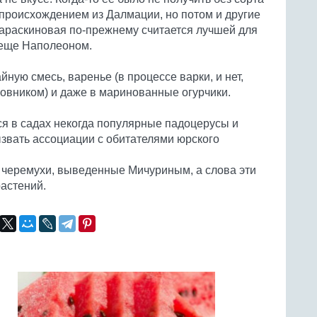
 происхождением из Далмации, но потом и другие
араскиновая по-прежнему считается лучшей для
 еще Наполеоном.
ную смесь, варенье (в процессе варки, и нет,
жовником) и даже в маринованные огурчики.
ся в садах некогда популярные падоцерусы и
ызвать ассоциации с обитателями юрского
и черемухи, выведенные Мичуриным, а слова эти
астений.