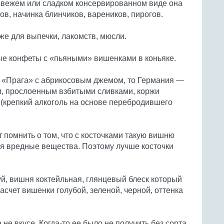
свежем или сладком консервированном виде она
в, начинка блинчиков, вареников, пирогов.
е для выпечки, лакомств, мюсли.
е конфеты с «пьяными» вишенками в коньяке.
 «Прага» с абрикосовым джемом, то Германия —
 прослоенным взбитыми сливками, коржи
(крепкий алкоголь на основе перебродившего
 помнить о том, что с косточками такую вишню
ся вредные вещества. Поэтому лучше косточки
, вишня коктейльная, глянцевый блеск который
асчет вишенки голубой, зеленой, черной, оттенка
 не вкусе. Когда-то ее было не получить без сорта