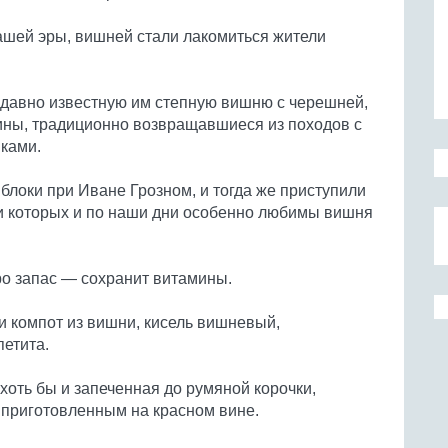
нашей эры, вишней стали лакомиться жители
 давно известную им степную вишню с черешней,
ины, традиционно возвращавшиеся из походов с
нками.
блоки при Иване Грозном, и тогда же приступили
ди которых и по наши дни особенно любимы вишня
ро запас — сохранит витамины.
 компот из вишни, кисель вишневый,
етита.
 хоть бы и запеченная до румяной корочки,
приготовленным на красном вине.