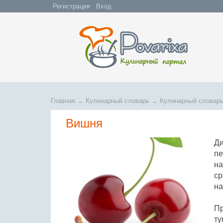
Регистрация
Вход
Главная
→
Кулинарный словарь
→
Кулинарный словарь
Вишня
Ди
пе
на
ср
на
Пр
ту