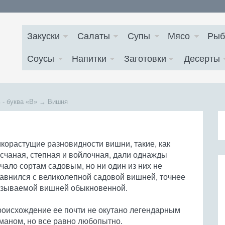
Закуски
Салаты
Супы
Мясо
Рыб
Соусы
Напитки
Заготовки
Десерты
 - буква
«В»
→
Вишня
корастущие разновидности вишни, такие, как
счаная, степная и войлочная, дали однажды
чало сортам садовым, но ни один из них не
авнился с великолепной садовой вишней, точнее
зываемой вишней обыкновенной.
оисхождение ее почти не окутано легендарным
маном, но все равно любопытно.