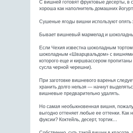
С вишней готовят фруктовые десерты, в 
хороша как наполнитель домашних йогурто
Сушеные ягоды вишни используют опять ж
Бывает вишневый мармелад и шоколадны
Если Чехия известна шоколадным тортом
шоколадным «Шварцвальдом» с вишнями,
которого еще и киршвассером пропитаны 
сусла черной черешни).
При заготовке вишневого варенья следует
хранить долго нельзя — начнут выделять
вишневые предварительно удалять.
Но самая необыкновенная вишня, пожалуй
выгодно оттеняет любые ее оттенки. Как н
фуксии? Коктейль, десерт, тортик…
Собственно, суть такой вишни в красоте, а