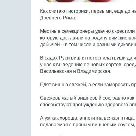
Как считают историки, первыми, еще до 
Древнего Рима.
Местные селекционеры удачно скрестили
которую доставили на родину римские во
добычей – в том числе и разными дикови
В садах Руси вишня потеснила груши да я
у нас к выведению ее новых сортов, сре
Васильевская и Владимирская.
Едят вишню свежей, а если заморозить п
Свежевыжатый вишневый сок, равно как и
способствуют пробуждению здорового апп
А уж как хороша, аппетитна всякая птица,
подаваемая с пряным вишневым соусом, 