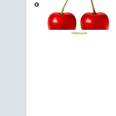
ника
Черешня