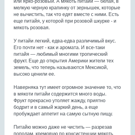
или ярко-розовый. А мякоть питайи — белая, в
Бобовые
мелкую черную крапинку от зернышек, которые
Яйца
не вычистить, так что едят вместе с ними. Есть
еще питайя, у которой при розовой шкурке - и
Крупы
мякоть розовая.
У питайи легкий, едва-едва различимый вкус.
Его почти нет - как и аромата. И все-таки
питайя — любимый многими тропический
фрукт. Еще до открытия Америки жители тех
земель, что теперь называются Мексикой,
высоко ценили ее.
Наверняка тут имеет огромное значение то, что
в мякоти питайи содержится много воды.
Фрукт прекрасно утоляет жажду, приятно
бодрит и в самый жаркий день, а еще
пробуждает аппетит на самую сытную пищу.
Питайю можно даже не чистить — разрезав
пополам, кремовую по консистенции мякоть