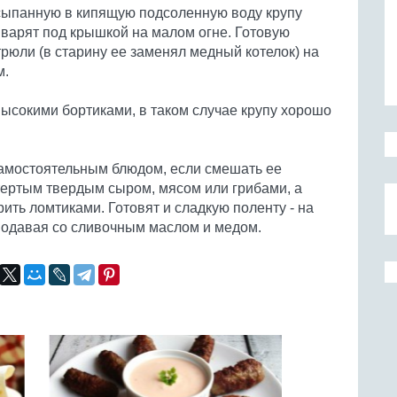
ыпанную в кипящую подсоленную воду крупу
варят под крышкой на малом огне. Готовую
трюли (в старину ее заменял медный котелок) на
м.
высокими бортиками, в таком случае крупу хорошо
 самостоятельным блюдом, если смешать ее
тертым твердым сыром, мясом или грибами, а
ить ломтиками. Готовят и сладкую поленту - на
подавая со сливочным маслом и медом.