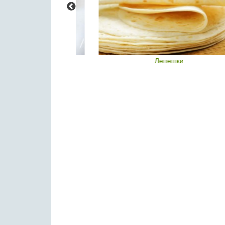
о - это
Лепешки