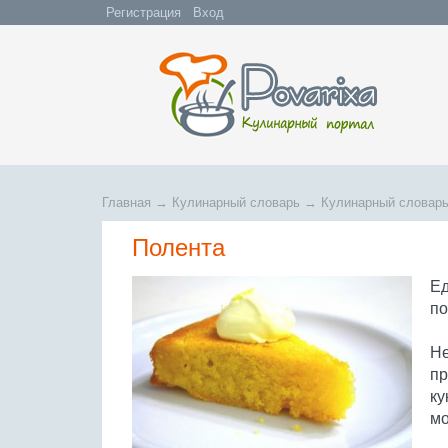
Регистрация
Вход
Главная
→
Кулинарный словарь
→
Кулинарный словарь
Полента
Ед
по
Не
пр
ку
мо