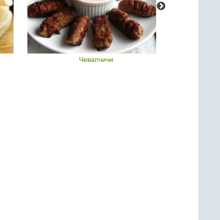
Чевапчичи