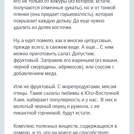
его не только от кожуры (из которой, кстати,
Бобовые
получаются отменные цукаты), но и от тонкой
Яйца
пленки (она придает горьковатость), которая
покрывает каждую дольку. Да еще нужно
Крупы
удалить из долек косточки.
Ну, а едят помело, как и многие цитрусовые,
прежде всего, в свежем виде. А еще... С ним
можно приготовить салат. Допустим,
фруктовый. Заправив его вареньем (из вишни,
черной смородины, абрикосов), или соусом с
добавлением меда.
Или не фруктовый. С морепродуктами, мясом
птицы. Такие салаты любимы в Юго-Восточной
Азии, набирают популярность и у нас. В них и
молотый черный перец и руккола, с ее
пикантной горчинкой, будут кстати.
Комплекс полезных веществ, содержащихся в
помело, и то, что он вовсе не способствует