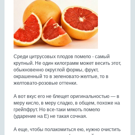
Птица
Холодные супы
Из яиц и другие
Отварное мясо
Жареная рыба
Вся птица
Супы-пюре
Овощи
Запеченное мясо
Отварная и паровая
Молочные супы
Жареная птица
Все овощи
Тушеное мясо
Выпечка
Запеченная рыба
Сладкие супы
Отварная птица
Из мясного фарша
Жареные овощи
Вся выпечка
Тушеная рыба
Соусы
Запеченная птица
Из субпродуктов
Отварные овощи
Из рыбного фарша
Торты и пирожные
Все соусы
Тушеная птица
Напитки
Из мясопродуктов
Тушеные овощи
Среди цитрусовых плодов помело - самый
Морепродукты
Пироги и пирожки
Из фарша птицы
Соусы к мясу
Все напитки
крупный. Не один килограмм может весить этот,
Запеченные овощи
Заготовки
Суши и роллы
Кексы и маффины
Из субпродуктов птицы
обыкновенно округлой формы, фрукт,
Соусы к рыбе
Алкогольные напитки
Все заготовки
Печенье и булочки
Десерты
окрашенный то в зеленовато-желтые, то в
Соусы к овощам
Безалкогольные напитки
желтовато-розовые оттенки.
Блины и оладьи
Ягоды и фрукты
Конфеты и сладости
Другие соусы
Ещё...
Пиццы
Овощи
А вот вкус его не блещет оригинальностью — в
Десерты
Молочные продукты
меру кисло, в меру сладко, в общем, похоже на
Кремы
Грибы
грейпфрут. Но все-таки мякоть помело
Пельмени, вареники
Другие заготовки
(ударение на Е) не такая сочная.
Макароны
Грибы
А еще, чтобы полакомиться ею, нужно очистить