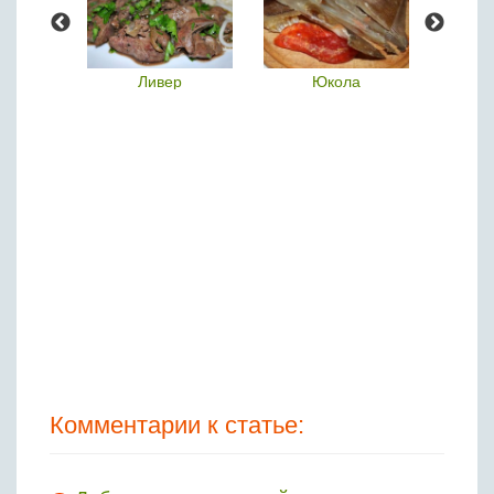
ца
Ливер
Юкола
М
Комментарии к статье: