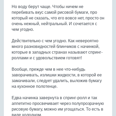
Бобовые
Но воду берут чаще. Чтобы ничем не
Яйца
перебивать вкус самой рисовой бумаги, про
который не сказать, что его вовсе нет, просто он
Крупы
очень нежный, нейтральный. И сочетается с
чем угодно.
Действительно с чем угодно. Как невероятно
много разновидностей блинчиков с начинкой,
которые в западных странах называют спринг-
роллами и с удовольствием готовят!
Вообще, прежде чем в нее что-нибудь
заворачивать, излишки жидкости, в которой ее
замачивали, следует удалить, выложив бумагу
на кухонное полотенце.
Едва начинка завернута в спринг-ролл и так
аппетитно просвечивает через полупрозрачную
рисовую бумагу, можно им угощаться. То есть в
виде холодном.