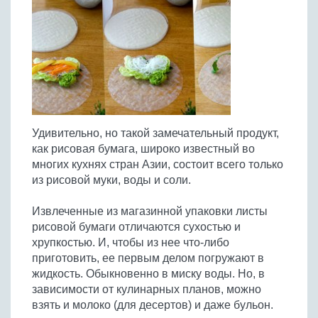
Птица
Холодные супы
Из яиц и другие
Отварное мясо
Жареная рыба
Вся птица
Супы-пюре
Овощи
Запеченное мясо
Отварная и паровая
Молочные супы
Жареная птица
Все овощи
Тушеное мясо
Выпечка
Запеченная рыба
Сладкие супы
Отварная птица
Из мясного фарша
Жареные овощи
Вся выпечка
Тушеная рыба
Соусы
Запеченная птица
Из субпродуктов
Отварные овощи
Из рыбного фарша
Торты и пирожные
Все соусы
Тушеная птица
Напитки
Из мясопродуктов
Тушеные овощи
Удивительно, но такой замечательный продукт,
Морепродукты
Пироги и пирожки
Из фарша птицы
Соусы к мясу
Все напитки
как рисовая бумага, широко известный во
Запеченные овощи
Заготовки
Суши и роллы
Кексы и маффины
Из субпродуктов птицы
многих кухнях стран Азии, состоит всего только
Соусы к рыбе
Алкогольные напитки
Все заготовки
Печенье и булочки
Десерты
из рисовой муки, воды и соли.
Соусы к овощам
Безалкогольные напитки
Блины и оладьи
Ягоды и фрукты
Конфеты и сладости
Другие соусы
Ещё...
Извлеченные из магазинной упаковки листы
Пиццы
Овощи
рисовой бумаги отличаются сухостью и
Десерты
Молочные продукты
хрупкостью. И, чтобы из нее что-либо
Кремы
Грибы
приготовить, ее первым делом погружают в
Пельмени, вареники
Другие заготовки
жидкость. Обыкновенно в миску воды. Но, в
Макароны
зависимости от кулинарных планов, можно
Грибы
взять и молоко (для десертов) и даже бульон.