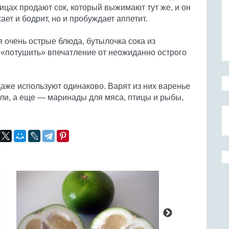
ицах продают сок, который выжимают тут же, и он
ает и бодрит, но и пробуждает аппетит.
я очень острые блюда, бутылочка сока из
ы «потушить» впечатление от неожиданно острого
даже используют одинаково. Варят из них варенье
ейли, а еще — маринады для мяса, птицы и рыбы,