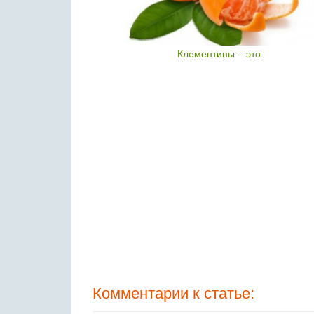
айя
Клементины – это
Комментарии к статье: