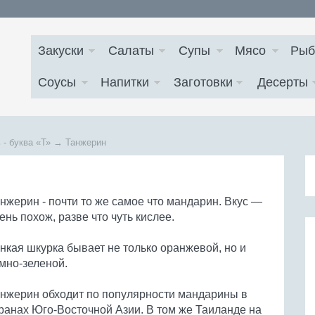
Закуски
Салаты
Супы
Мясо
Рыб
Соусы
Напитки
Заготовки
Десерты
 - буква
«Т»
→
Танжерин
нжерин - почти то же самое что мандарин. Вкус —
ень похож, разве что чуть кислее.
нкая шкурка бывает не только оранжевой, но и
мно-зеленой.
нжерин обходит по популярности мандарины в
ранах Юго-Восточной Азии. В том же Таиланде на