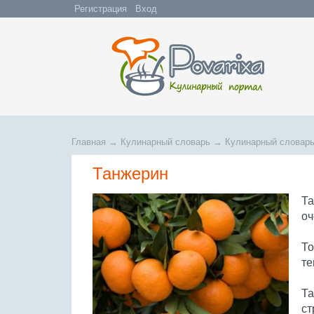
Регистрация
Вход
Главная
→
Кулинарный словарь
→
Кулинарный словарь
Танжерин
Та
оч
То
те
Та
ст