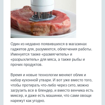
Птица
Холодные супы
Из яиц и другие
Отварное мясо
Жареная рыба
Вся птица
Супы-пюре
Овощи
Запеченное мясо
Отварная и паровая
Молочные супы
Жареная птица
Все овощи
Тушеное мясо
Выпечка
Запеченная рыба
Сладкие супы
Отварная птица
Из мясного фарша
Жареные овощи
Вся выпечка
Тушеная рыба
Соусы
Запеченная птица
Из субпродуктов
Отварные овощи
Из рыбного фарша
Торты и пирожные
Все соусы
Тушеная птица
Напитки
Из мясопродуктов
Тушеные овощи
Один из недавно появившихся в магазинах
Морепродукты
Пироги и пирожки
Из фарша птицы
Соусы к мясу
Все напитки
гаджетов для, разумеется, облегчения работы.
Запеченные овощи
Заготовки
Суши и роллы
Кексы и маффины
Из субпродуктов птицы
Именуется также «размягчитель» и
Соусы к рыбе
Алкогольные напитки
Все заготовки
Печенье и булочки
Десерты
«разрыхлитель» для мяса, а также рыбы и
Соусы к овощам
Безалкогольные напитки
прочих продуктов.
Блины и оладьи
Ягоды и фрукты
Конфеты и сладости
Другие соусы
Ещё...
Пиццы
Овощи
Время и новые технологии меняют облик и
Десерты
Молочные продукты
набор кухонной утвари. И вот уже вместо того,
Кремы
Грибы
чтобы протирать что-либо через сито, можно
Пельмени, вареники
Другие заготовки
загрузить все в блендер, и вместо венчика есть
Макароны
миксер, и даже есть машинки, что сами овощи
Грибы
нарежут как угодно.