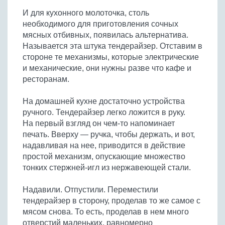
Бобовые
И для кухонного молоточка, столь
Яйца
необходимого для приготовления сочных
мясных отбивных, появилась альтернатива.
Крупы
Называется эта штука тендерайзер. Отставим в
стороне те механизмы, которые электрические
и механические, они нужны разве что кафе и
ресторанам.
На домашней кухне достаточно устройства
ручного. Тендерайзер легко ложится в руку.
На первый взгляд он чем-то напоминает
печать. Вверху — ручка, чтобы держать, и вот,
надавливая на нее, приводится в действие
простой механизм, опускающие множество
тонких стержней-игл из нержавеющей стали.
Надавили. Отпустили. Переместили
тендерайзер в сторону, проделав то же самое с
мясом снова. То есть, проделав в нем много
отверстий маленьких, равномерно